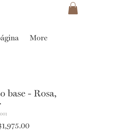
ágina
More
to base - Rosa,
r
B001
Price
1,975.00