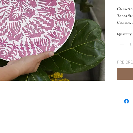
Charol
Tamaño:
Color: 
Colecc
Quantity
Técnica
PRE ORD