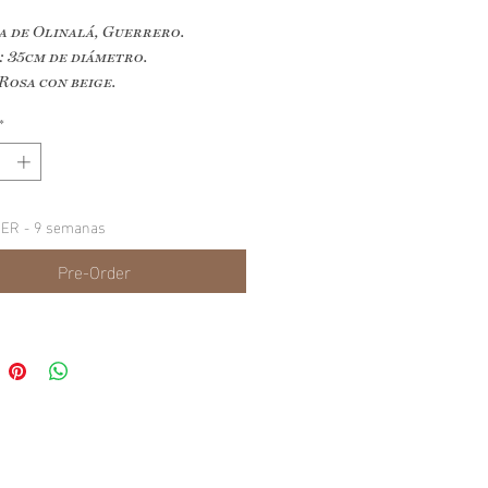
a de Olinalá, Guerrero.
 35cm de diámetro.
Rosa con beige.
ión: Mar.
*
: Rayado – Vaciado.
ER - 9 semanas
Pre-Order