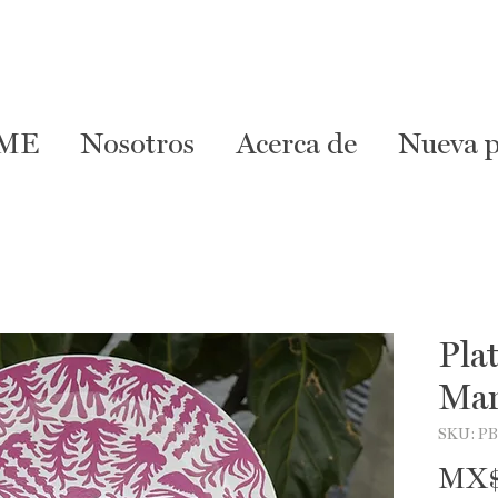
ME
Nosotros
Acerca de
Nueva p
Pla
Ma
SKU: P
MX$